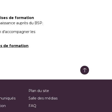
ises de formation
naissance auprès du BSP.
n d’accompagner les
es de formation
Plan du site
muniqués
Salle des médias
tion
FAQ