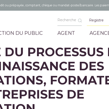
 crédit ou prépayée, comptant, chèque ou mandat-poste/bancaire. Les paiem
Registre
TION DU PUBLIC
AGENT
AGENC
 DU PROCESSUS 
NAISSANCE DES
TIONS, FORMAT
TREPRISES DE
ATION